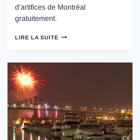
d’artifices de Montréal
gratuitement.
OÙ
LIRE LA SUITE
OBSERVER
GRATUITEMENT
LES
FEUX
D’ARTIFICE
DE
MONTRÉAL
?