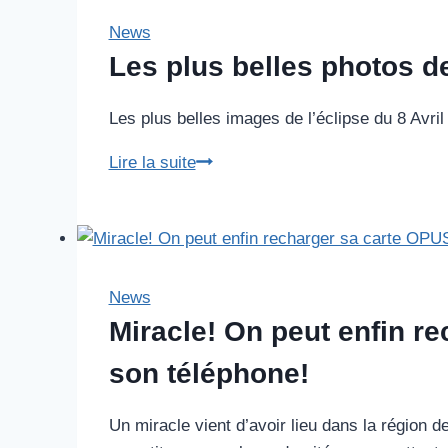
au
Mont-
News
Royal
Les plus belles photos de
Les plus belles images de l’éclipse du 8 Avril
Les
Lire la suite
plus
belles
photos
de
l’éclipse
News
du
Miracle! On peut enfin r
8
son téléphone!
avril
2024
Un miracle vient d’avoir lieu dans la région 