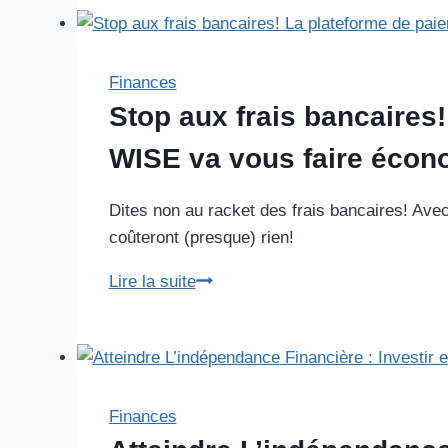
AU
GASPILLAGE
!
Comment
Finances
j’ai
Stop aux frais bancaires
repris
WISE va vous faire écon
le
contrôle
Dites non au racket des frais bancaires! Ave
de
coûteront (presque) rien!
mes
finances
Stop
Lire la suite
(et
aux
pourquoi
frais
vous
bancaires!
devriez
La
faire
plateforme
Finances
pareil)
de