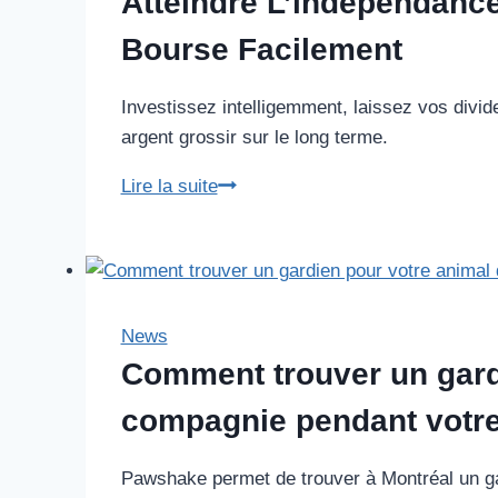
Atteindre L’indépendance 
paiements
Bourse Facilement
WISE
va
Investissez intelligemment, laissez vos divid
vous
argent grossir sur le long terme.
faire
économiser
Atteindre
Lire la suite
gros!
L’indépendance
Financière
:
Investir
en
News
Bourse
Comment trouver un gard
Facilement
compagnie pendant votr
Pawshake permet de trouver à Montréal un ga