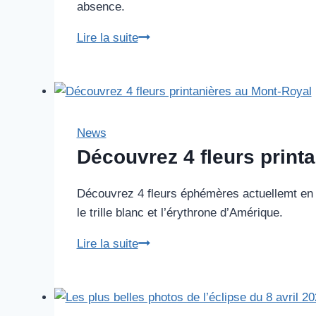
absence.
Comment
Lire la suite
trouver
un
gardien
pour
votre
News
animal
Découvrez 4 fleurs print
de
compagnie
Découvrez 4 fleurs éphémères actuellemt en fl
pendant
le trille blanc et l’érythrone d’Amérique.
votre
Découvrez
Lire la suite
absence
4
?
fleurs
printanières