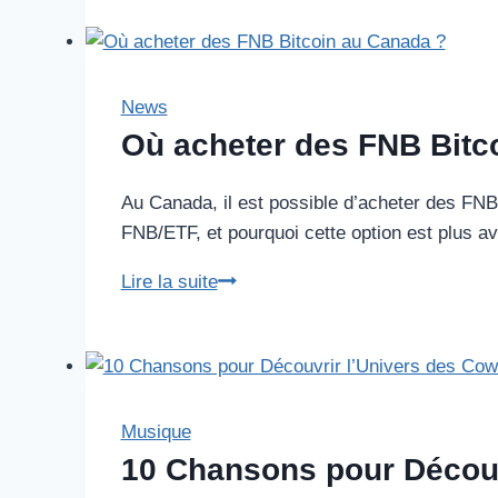
prépare
à
l’éclipse
totale
News
solaire
Où acheter des FNB Bitc
en
avril
Au Canada, il est possible d’acheter des FNB
2024
FNB/ETF, et pourquoi cette option est plus a
Où
Lire la suite
acheter
des
FNB
Bitcoin
au
Musique
Canada
10 Chansons pour Découv
?