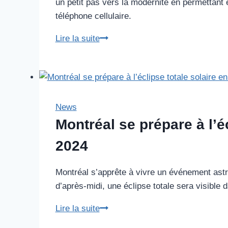
un petit pas vers la modernité en permettant e
téléphone cellulaire.
Miracle!
Lire la suite
On
peut
enfin
recharger
sa
News
carte
Montréal se prépare à l’éc
OPUS
2024
avec
son
Montréal s’apprête à vivre un événement astr
téléphone!
d’après-midi, une éclipse totale sera visible 
Montréal
Lire la suite
se