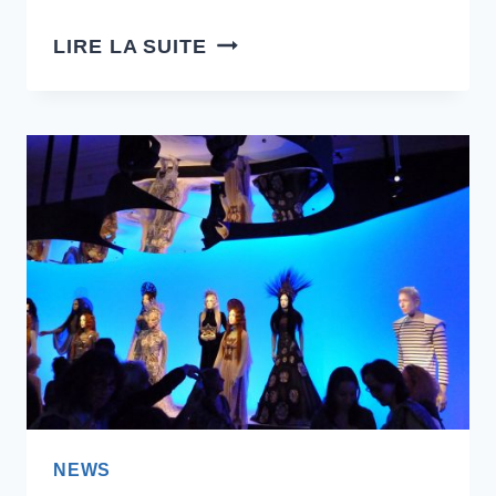
LE
LIRE LA SUITE
MUSÉE
DES
BEAUX-
ARTS
GRATUIT
PENDANT
LES
FÊTES
NEWS