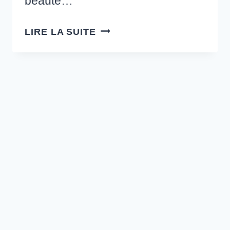
beauté…
L’EXPO
LIRE LA SUITE
JEAN-
PAUL
GAULTIER