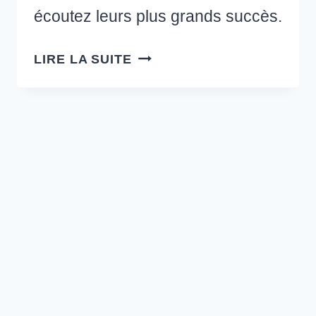
écoutez leurs plus grands succès.
À
LIRE LA SUITE
LA
DÉCOUVERTE
DES
ARTISTES
QUÉBÉCOIS
DES
FRANCOFOLIES
2012