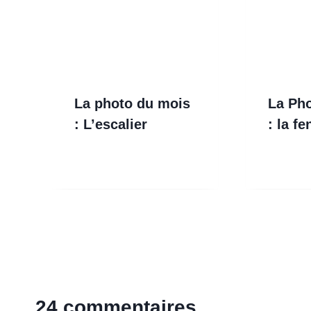
La photo du mois
La Ph
: L’escalier
: la fe
24 commentaires