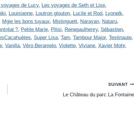
 voyages de Lucy
,
Les voyages de Seth et Lise
,
iki
,
Louisianne
,
Loutron glouton
,
Lucile et Rod
,
Lyonelk
,
,
Mgie les bons tuyaux
,
Mistinguett
,
Narayan
,
Nataru
,
ntréal ?
,
Petite Marie
,
Pilisi
,
Renepaulhenry
,
Sébastien
,
lesCacahuètes
,
Super Lisa
,
Tam
,
Tambour Major
,
Testinaute
,
e
,
Vanilla
,
Véro Beramelo
,
Violette
,
Viviane
,
Xavier Mohr
,
SUIVANT
Le Château du parc La Fontaine