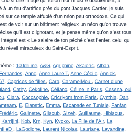
i choisi une image qui selon moi l’illustre doublement, à
é à un feu d’artifice près du pont Jacques Cartier, je suis
bé sur ce temple affublé d’un néon peu orthodoxe. Ce qui
est de voir sur un bâtiment religieux un néon qu’on trouve
écise qu’il est clignotant, et je pense même qu’on s’est tous
ntégral est « Le salaire de ton péché c’est l’enfer, celui qui
du réveil miraculeux du Saint-Esprit.
thème :
100driiine
,
A&G
,
Agrippine
,
Akaieric
,
Alban
,
)Fernandes
,
Anne
,
Anne Laure T
,
Anne-Cécile
,
Annick
,
67
,
Caprices de filles
,
Cara
,
CaramelMou
,
Carnet d’une
gland
,
Cathy
,
Cekoline
,
Céliano
,
Céline in Paris
,
Cessna, oui
ou
,
Clara
,
Cocosophie
,
Cricriyom from Paris
,
Cynthia
,
Dan
,
amteam
,
E
,
Elapstic
,
Emma
,
Escapade en Tunisie
,
Fanfan
Frédéric
,
Galinette
,
Gilsoub
,
Gizeh
,
Guillaume
,
Hibiscus
,
,
Karrijini
,
Kob
,
Krn
,
Kyn
,
Kyoko
,
La Fille de l’Air
,
La
milleD
,
LaGodiche
,
Laurent Nicolas
,
Lauriane
,
Lavandine
,