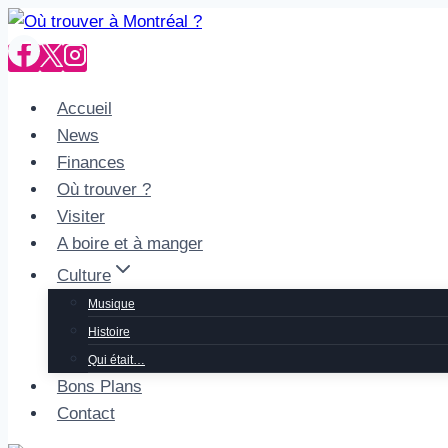
Aller
au
contenu
Accueil
News
Finances
Où trouver ?
Visiter
A boire et à manger
Culture
Musique
Histoire
Qui était…
Bons Plans
Contact