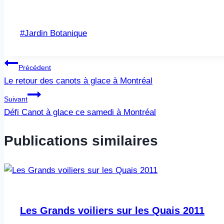
Étiquettes
#
Jardin Botanique
de
la
Navigation
Précédent
publication :
Le retour des canots à glace à Montréal
de
Suivant
l’article
Défi Canot à glace ce samedi à Montréal
Publications similaires
Les Grands voiliers sur les Quais 2011