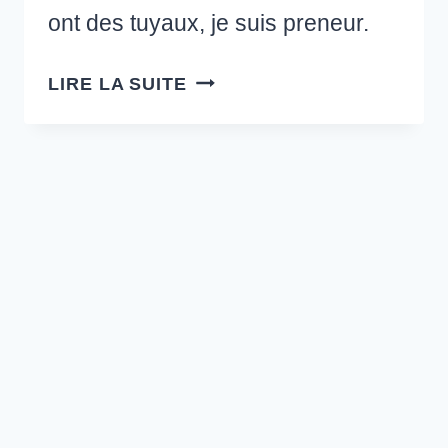
ont des tuyaux, je suis preneur.
AVIS
LIRE LA SUITE
DE
RECHERCHE
:
BIAFINE,
PETIT
ÉCOLIER
&
BRIOCHE