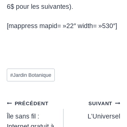
6$ pour les suivantes).
[mappress mapid= »22″ width= »530″]
Étiquettes
#
Jardin Botanique
de
la
publication :
Navigation
PRÉCÉDENT
SUIVANT
de
Île sans fil :
L’Universel
Internet gratuit à