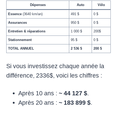
Dépenses
Auto
Vélo
Essence
(3640 km/an)
491 $
0 $
Assurances
950 $
0 $
Entretien & réparations
1 000 $
200$
Stationnement
95 $
0 $
TOTAL ANNUEL
2 536 $
200 $
Si vous investissez chaque année la
différence, 2336$, voici les chiffres :
Après 10 ans :
~ 44 127 $
.
Après 20 ans :
~ 183 899 $
.