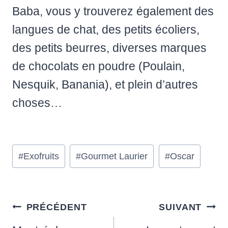
Baba, vous y trouverez également des
langues de chat, des petits écoliers,
des petits beurres, diverses marques
de chocolats en poudre (Poulain,
Nesquik, Banania), et plein d’autres
choses…
Étiquettes
#
Exofruits
#
Gourmet Laurier
#
Oscar
de
la
publication :
Navigation
PRÉCÉDENT
SUIVANT