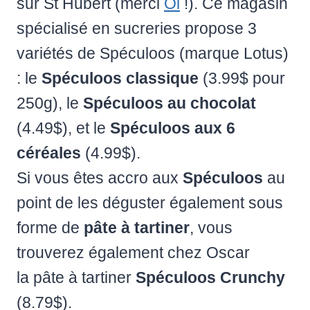
sur St Hubert (merci
Ol
!). Ce magasin
spécialisé en sucreries propose 3
variétés de Spéculoos (marque Lotus)
: le
Spéculoos classique
(3.99$ pour
250g), le
Spéculoos au chocolat
(4.49$), et le
Spéculoos aux 6
céréales
(4.99$).
Si vous êtes accro aux
Spéculoos
au
point de les déguster également sous
forme de
pâte à tartiner
, vous
trouverez également chez Oscar
la pâte à tartiner
Spéculoos Crunchy
(8.79$).