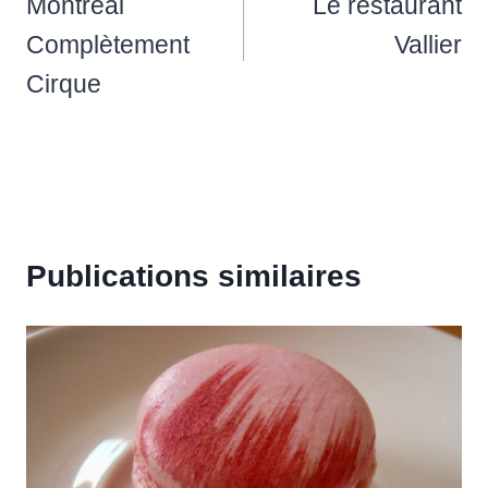
de
Montréal
Le restaurant
l’article
Complètement
Vallier
Cirque
Publications similaires