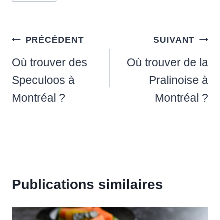
de
la
publication :
Navigation
PRÉCÉDENT
SUIVANT
de
Où trouver des
Où trouver de la
l’article
Speculoos à
Pralinoise à
Montréal ?
Montréal ?
Publications similaires