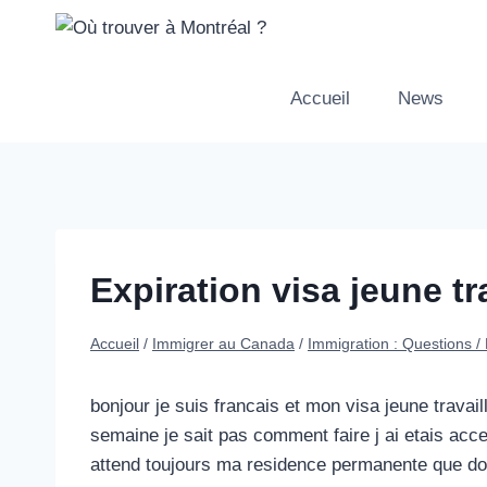
Aller
au
contenu
Accueil
News
Expiration visa jeune tr
Accueil
/
Immigrer au Canada
/
Immigration : Questions 
bonjour je suis francais et mon visa jeune trava
semaine je sait pas comment faire j ai etais accep
attend toujours ma residence permanente que doij