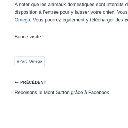
A noter que les animaux domestiques sont interdits 
disposition à l’entrée pour y laisser votre chien. Vou
Omega
. Vous pourrez également y télécharger des
c
Bonne visite !
Étiquettes
#
Parc Omega
de
la
publication :
Navigation
PRÉCÉDENT
Reboisons le Mont Sutton grâce à Facebook
de
l’article