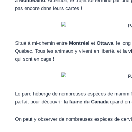
à
Montebello
. Attention, le trajet se termine par une
pas encore dans leurs cartes !
Situé à mi-chemin entre
Montréal
et
Ottawa
, le lon
Québec. Tous les animaux y vivent en liberté, et
la v
qui sont en cage !
Le parc héberge de nombreuses espèces de mammifère
parfait pour découvrir
la faune du Canada
quand on e
On peut y observer de nombreuses espèces de cerv