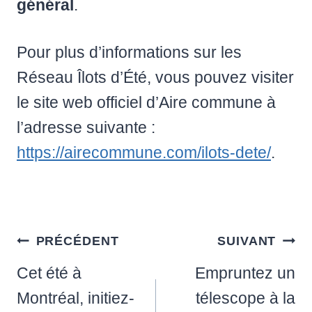
général
.
Pour plus d’informations sur les
Réseau Îlots d’Été, vous pouvez visiter
le site web officiel d’Aire commune à
l’adresse suivante :
https://airecommune.com/ilots-dete/
.
Navigation
PRÉCÉDENT
SUIVANT
de
Cet été à
Empruntez un
l’article
Montréal, initiez-
télescope à la